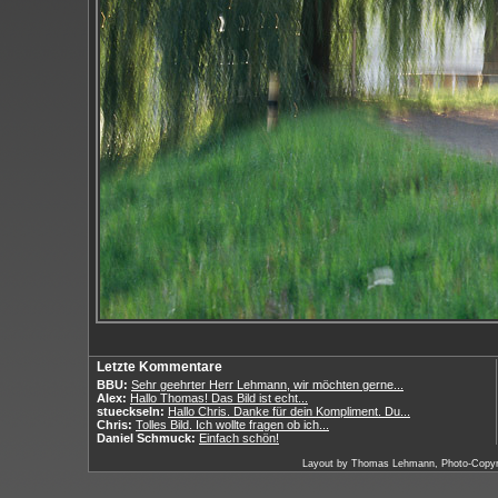
Letzte Kommentare
BBU:
Sehr geehrter Herr Lehmann, wir möchten gerne...
Alex:
Hallo Thomas! Das Bild ist echt...
stueckseln:
Hallo Chris. Danke für dein Kompliment. Du...
Chris:
Tolles Bild. Ich wollte fragen ob ich...
Daniel Schmuck:
Einfach schön!
Layout by Thomas Lehmann, Photo-Copy