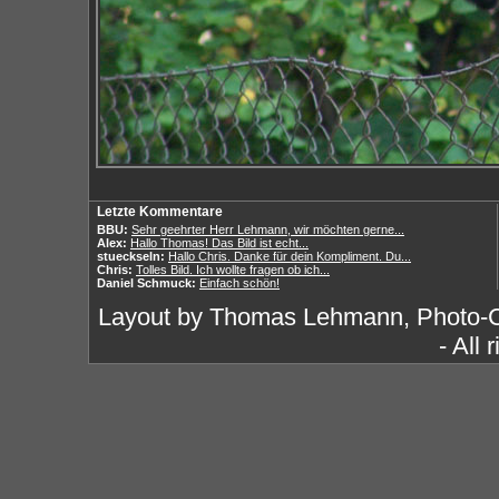
Letzte Kommentare
BBU:
Sehr geehrter Herr Lehmann, wir möchten gerne...
Alex:
Hallo Thomas! Das Bild ist echt...
stueckseln:
Hallo Chris. Danke für dein Kompliment. Du...
Chris:
Tolles Bild. Ich wollte fragen ob ich...
Daniel Schmuck:
Einfach schön!
Layout by Thomas Lehmann, Photo-
- All 