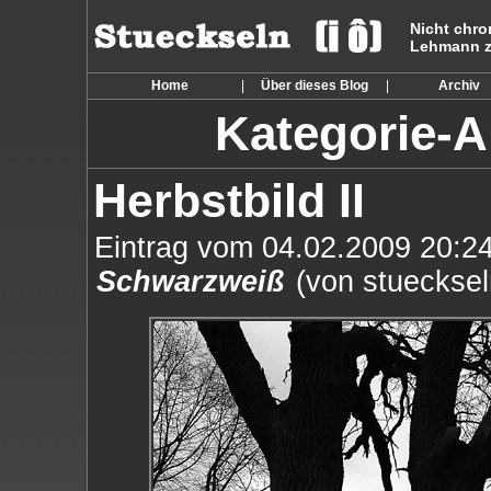
Nicht chro
Lehmann zu
Home
|
Über dieses Blog
|
Archiv
Kategorie-Ar
Herbstbild II
Eintrag vom 04.02.2009 20:24
Schwarzweiß
(von stuecksel