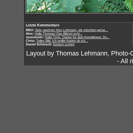
Letzte Kommentare
BBU:
Sehr geehrter Herr Lehmann, wir möchten gerne...
Alex:
Hallo Thomas! Das Bild ist echt...
stueckseln:
Hallo Chris. Danke für dein Kompliment. Du...
Chris:
Tolles Bild. Ich wollte fragen ob ich...
Daniel Schmuck:
Einfach schön!
Layout by Thomas Lehmann, Photo-
- All 