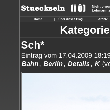
Nicht chro
Lehmann zu
Home
|
Über dieses Blog
|
Archiv
Kategorie
Sch*
Eintrag vom 17.04.2009 18:19
,
,
,
Bahn
Berlin
Details
K
(vo