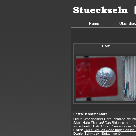
Home
|
Über die
Halt!
Letzte Kommentare
BBU:
Sehr geehrter Herr Lehmann, wir mö
Alex:
Hallo Thomas! Das Bild ist echt...
stueckseln:
Hallo Chris. Danke für dein K
Chris:
Tolles Bild. Ich wollte fragen ob ich..
Daniel Schmuck:
Einfach schön!