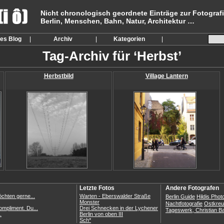
Nicht chronologisch geordnete Einträge zur Fotogr
Berlin, Menschen, Bahn, Natur, Architektur …
ses Blog
|
Archiv
|
Kategorien
|
Tag-Archiv für ‘Herbst’
Herbstbild
Village Lantern
Letzte Fotos
Andere Fotografen
chten gerne...
Warten - Eberswalder Straße
Berlin Guide
Hildis Phot
Monster
Nachtfotografie
Ostkreu
ompliment. Du...
Drei Schnecken in der Lychener
Tageswerk, Christian B
.
Berlin von oben III
Sch*